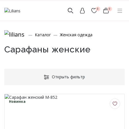
0
0
(мобильный)
Каталог
Женская одежда
+7 (999) 156-56-43
www.lilians-kazan@mail.ru
Сарафаны женские
Открыть фильтр
Новинки
Мужской Ассортимент
Новинка
Детcкий трикотаж