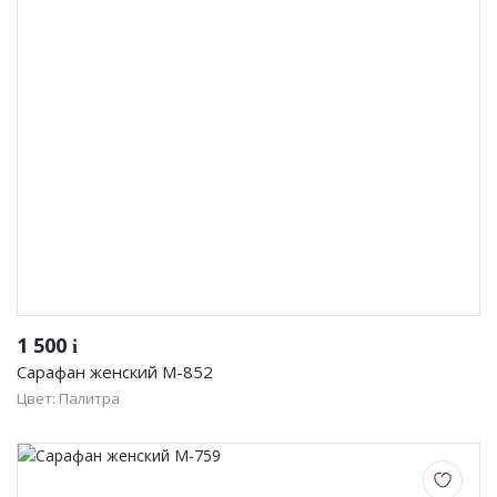
Женская одежда
Халаты
Домашняя одежда
Женские спортивные костюмы
Жакеты женские
Комплекты женские повседневные
Куртка женская на молнии
1 500
i
Сарафан женский М-852
Рекомендуем
Цвет: Палитра
Футболки и блузки